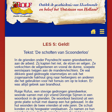
LES 5: Geld!
Tekst: 'De schoften van Scoonderloo'
In de grienden onder Peyndrecht waren griendwerkers
aan de arbeid. Zij kapten het riet, de elzen en wilgen. Ze
verkochten de wilgentenen en vooral de dunne, soepele
eerstejaars twijgen aan de mandenvlechters. De wat
dikkere goed gedroogde stammetjes en ook het
zogenaamde hakhout ging naar herbergiers en anderen
die het gebruikten voor het fornuis om op te koken. Er
was altijd gebrek aan brandhout.
Ruige Rufus, een stevige gedrongen griendwerker,
woonde samen met zijn vriend Dorstige Sijmen in een
woonboot in de grienden. De woonboot bestond uit een
grote platte schuit met daarop een hut gebouwd. In die
hut woonden de twee vrienden al vele jaren. De schuit
konden ze bij hoogwater verplaatsen. Zo namen ze hun