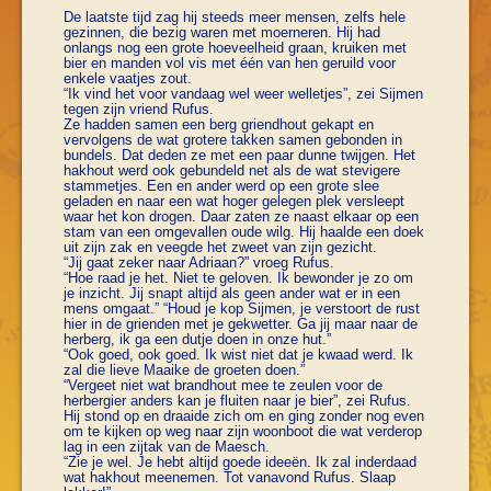
De laatste tijd zag hij steeds meer mensen, zelfs hele
gezinnen, die bezig waren met moerneren. Hij had
onlangs nog een grote hoeveelheid graan, kruiken met
bier en manden vol vis met één van hen geruild voor
enkele vaatjes zout.
“Ik vind het voor vandaag wel weer welletjes”, zei Sijmen
tegen zijn vriend Rufus.
Ze hadden samen een berg griendhout gekapt en
vervolgens de wat grotere takken samen gebonden in
bundels. Dat deden ze met een paar dunne twijgen. Het
hakhout werd ook gebundeld net als de wat stevigere
stammetjes. Een en ander werd op een grote slee
geladen en naar een wat hoger gelegen plek versleept
waar het kon drogen. Daar zaten ze naast elkaar op een
stam van een omgevallen oude wilg. Hij haalde een doek
uit zijn zak en veegde het zweet van zijn gezicht.
“Jij gaat zeker naar Adriaan?” vroeg Rufus.
“Hoe raad je het. Niet te geloven. Ik bewonder je zo om
je inzicht. Jij snapt altijd als geen ander wat er in een
mens omgaat.” “Houd je kop Sijmen, je verstoort de rust
hier in de grienden met je gekwetter. Ga jij maar naar de
herberg, ik ga een dutje doen in onze hut.”
“Ook goed, ook goed. Ik wist niet dat je kwaad werd. Ik
zal die lieve Maaike de groeten doen.”
“Vergeet niet wat brandhout mee te zeulen voor de
herbergier anders kan je fluiten naar je bier”, zei Rufus.
Hij stond op en draaide zich om en ging zonder nog even
om te kijken op weg naar zijn woonboot die wat verderop
lag in een zijtak van de Maesch.
“Zie je wel. Je hebt altijd goede ideeën. Ik zal inderdaad
wat hakhout meenemen. Tot vanavond Rufus. Slaap