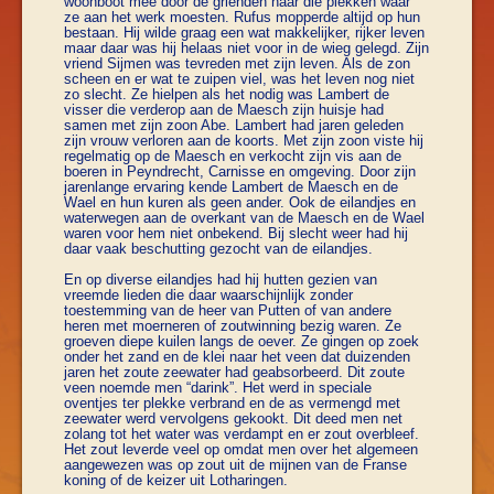
woonboot mee door de grienden naar die plekken waar
ze aan het werk moesten. Rufus mopperde altijd op hun
bestaan. Hij wilde graag een wat makkelijker, rijker leven
maar daar was hij helaas niet voor in de wieg gelegd. Zijn
vriend Sijmen was tevreden met zijn leven. Als de zon
scheen en er wat te zuipen viel, was het leven nog niet
zo slecht. Ze hielpen als het nodig was Lambert de
visser die verderop aan de Maesch zijn huisje had
samen met zijn zoon Abe. Lambert had jaren geleden
zijn vrouw verloren aan de koorts. Met zijn zoon viste hij
regelmatig op de Maesch en verkocht zijn vis aan de
boeren in Peyndrecht, Carnisse en omgeving. Door zijn
jarenlange ervaring kende Lambert de Maesch en de
Wael en hun kuren als geen ander. Ook de eilandjes en
waterwegen aan de overkant van de Maesch en de Wael
waren voor hem niet onbekend. Bij slecht weer had hij
daar vaak beschutting gezocht van de eilandjes.
En op diverse eilandjes had hij hutten gezien van
vreemde lieden die daar waarschijnlijk zonder
toestemming van de heer van Putten of van andere
heren met moerneren of zoutwinning bezig waren. Ze
groeven diepe kuilen langs de oever. Ze gingen op zoek
onder het zand en de klei naar het veen dat duizenden
jaren het zoute zeewater had geabsorbeerd. Dit zoute
veen noemde men “darink”. Het werd in speciale
oventjes ter plekke verbrand en de as vermengd met
zeewater werd vervolgens gekookt. Dit deed men net
zolang tot het water was verdampt en er zout overbleef.
Het zout leverde veel op omdat men over het algemeen
aangewezen was op zout uit de mijnen van de Franse
koning of de keizer uit Lotharingen.