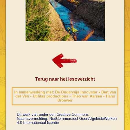
Terug naar het lesoverzicht
In samenwerking met: De Onderwijs Innovator • Bert van
der Ven • Utilitas productions • Theo van Aarsen • Hans
Brouwer
Dit werk valt onder een Creative Commons
Naamsvermelding: NietCommercieel-GeenAfgeleideWerken
4.0 Internationaal-licentie