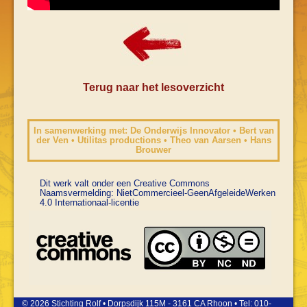
Terug naar het lesoverzicht
In samenwerking met: De Onderwijs Innovator • Bert van
der Ven • Utilitas productions • Theo van Aarsen • Hans
Brouwer
Dit werk valt onder een Creative Commons
Naamsvermelding: NietCommercieel-GeenAfgeleideWerken
4.0 Internationaal-licentie
© 2026 Stichting Rolf • Dorpsdijk 115M - 3161 CA Rhoon • Tel: 010-