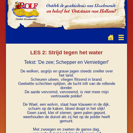
LES 2: Strijd tegen het water
Tekst: 'De zee; Schepper en Vernietiger!'
De wolken, asgrijs en grauw jagen steeds sneller over
het land;
Scheuren uiteen, vliegen flitsend in brand.
Geelwitte schichten splijten, de lucht trilt van de rollende
donder.
De aarde vervormd, vervreemd, is niet meer mijn
vertrouwde polder!
De Wael, een wolvin, slaat haar klauwen in de dijk,
schuim op de kaken, bloed druipt in het slijk!
Geen zand, klei of stenen, geen palen gepunt,
weerhouden de duivel als zij het op de polder heeft
gemunt.
Met zwoegen en zweten de ganse dag,